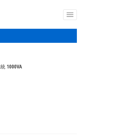
導
覽
列
開
關
 1000VA