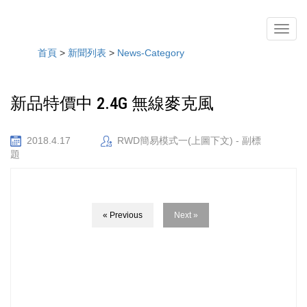
導
覽
首頁
>
新聞列表
>
News-Category
列
開
關
新品特價中 2.4G 無線麥克風
2018.4.17
RWD簡易模式一(上圖下文) - 副標
題
« Previous
Next »