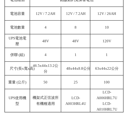
電池容量
12V / 7.2AH
12V / 7.2AH
12V / 26AH
電池數量
4
8
10
UPS
電池電
48V
48V
120V
壓
併聯
(
組
)
4
1
1
46.5x44x13.2
公
尺寸
(
長
x
寬
x
高
)
48x44x8.8
公分
63x44x22
公分
分
重量
(
公斤
)
50
25
100
LCD-
機架式正弦波所
UPS
使用機
LCD-
A006HRL7U
型
有機種適用
A003HRL4U
LCD-
A010HRL7U