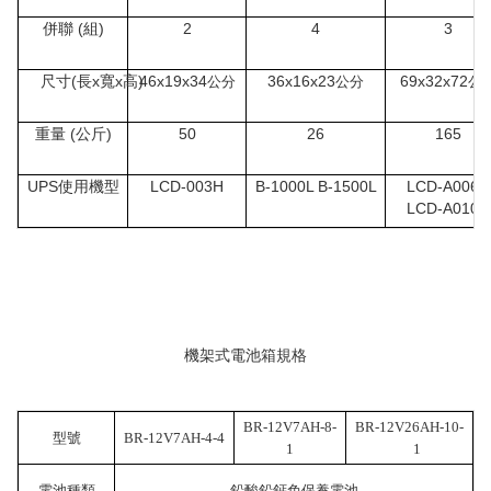
併聯 (組)
2
4
3
尺寸(長x寬x高)
46x19x34
36x16x23
69x32x72
公分
公分
公
重量 (公斤)
50
26
165
UPS使用機型
LCD-003H
B-1000L B-1500L
LCD-A006H
LCD-A010H
機架式電池箱規格
BR-12V7AH-8-
BR-12V26AH-10-
型號
BR-12V7AH-4-4
1
1
電池種類
鉛酸鉛鈣免保養電池