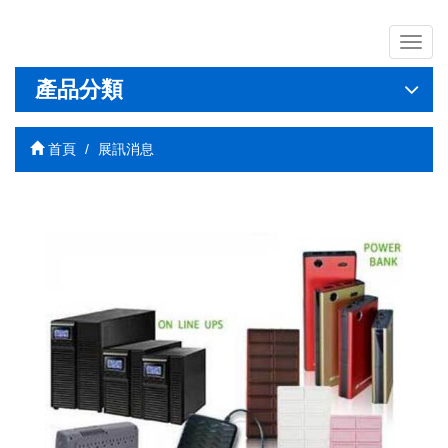
導
覽
列
產品分類
開
關
首頁
展訊消息