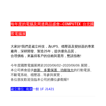
每年度的電腦及周邊商品盛會─COMPUTEX 台北國
際電腦展
大家好
!
我們是崴立科技，為
UPS
、穩壓器及變頻器的專業
廠商，深耕開發、製造
25
年，提供優良品質，
合理價格，來贏得客戶的信賴與選用，懇請指教
!
今年度國際電腦展將於2020/06/02~2020/06/06 展開，
本公司將會提供
創新、多重保護、功能強大
的行動電源、
不斷電系統、穩壓器...等參與展覽，
各位朋友歡迎蒞臨本公司的攤位參觀喔!!
崴立攤位: 南港
一館 1F J1421