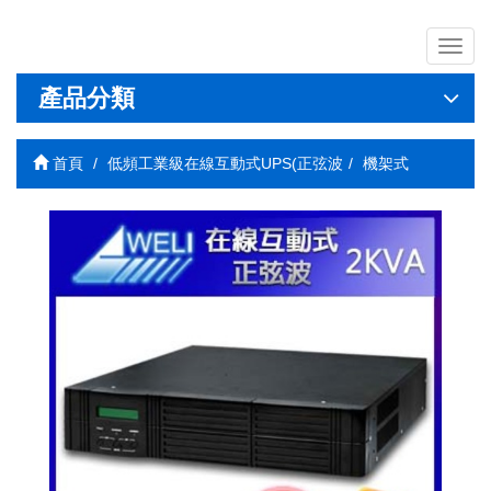
導
覽
列
產品分類
開
關
首頁
低頻工業級在線互動式UPS(正弦波
機架式