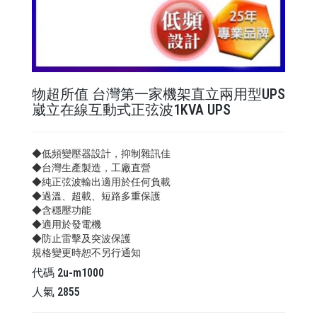
物超所值 台灣第一家機架直立兩用型UPS
崴立在線互動式正弦波1KVA UPS
◆低頻變壓器設計，抑制雜訊佳
◆台灣生產製造，工廠直營
◆純正弦波輸出適用於任何負載
◆過溫、超載、短路多重保護
◆含穩壓功能
◆適用於發電機
◆防止雷擊及突波保護
規格變更時恕不另行通知
代碼
2u-m1000
人氣
2855