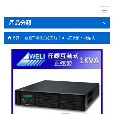
導
覽
列
產品分類
開
關
首頁
低頻工業級在線互動式UPS(正弦波
機架式