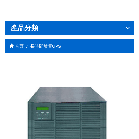
導
覽
列
產品分類
開
關
首頁
長時間放電UPS