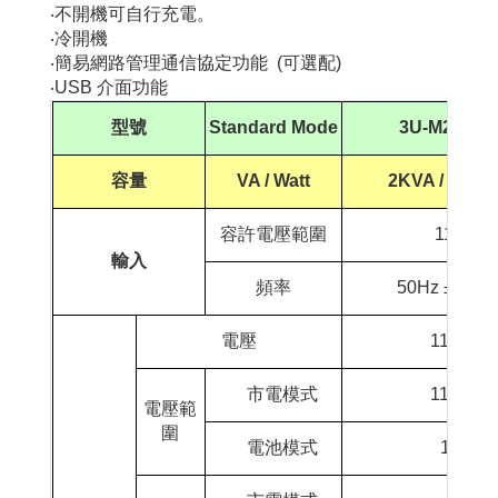
‧不開機可自行充電。
‧冷開機
‧簡易網路管理通信協定功能 (可選配)
‧USB 介面功能
型號
Standard Mode
3U-M
2000L
容量
VA / Watt
2KVA / 1200
容許電壓範圍
110Vac 
輸入
頻率
50Hz ±10% 
電壓
110Vac /
市電模式
110Vac 
電壓範
圍
電池模式
110Vac