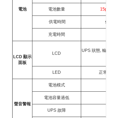
電池
電池數量
15pcs
供電時間
依需求
充電時間
6 ~
UPS
狀態
,
輸入及
LCD
LCD
顯示
面板
LED
正常
(
綠燈
電池模式
電池容量過低
聲音警報
UPS
故障