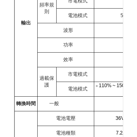
市電模式
頻率規
則
電池模式
50Hz±0
輸出
波形
功率
效率
市電模式
過載保
護
110% ~ 150% 30
＞
電池模式
轉換時間
一般
電池電壓
36Vdc
電池種類
7.2AH