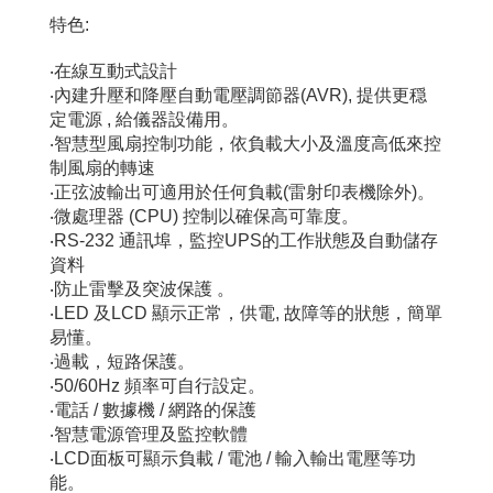
特色:
‧在線互動式設計
‧內建升壓和降壓自動電壓調節器(AVR), 提供更穏
定電源 , 給儀器設備用。
‧智慧型風扇控制功能，依負載大小及溫度高低來控
制風扇的轉速
‧正弦波輸出可適用於任何負載(雷射印表機除外)。
‧微處理器 (CPU) 控制以確保高可靠度。
‧RS-232 通訊埠，監控UPS的工作狀態及自動儲存
資料
‧防止雷擊及突波保護 。
‧LED 及LCD 顯示正常，供電, 故障等的狀態，簡單
易懂。
‧過載，短路保護。
‧50/60Hz 頻率可自行設定。
‧電話 / 數據機 / 網路的保護
‧智慧電源管理及監控軟體
‧LCD面板可顯示負載 / 電池 / 輸入輸出電壓等功
能。