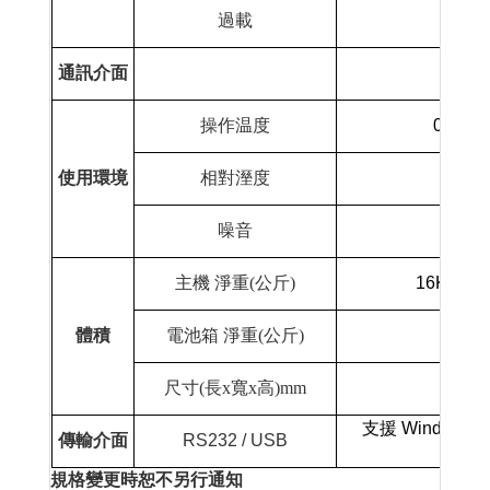
過載
通訊介面
操作温度
0-40
使用環境
相對溼度
0-95
噪音
小
主機 淨重
(
公斤
)
16Kgs
體積
電池箱 淨重
(
公斤
)
尺寸
(
長
x
寬
x
高
)mm
支援
Windows 95
傳輸介面
RS232 / USB
規格變更時恕不另行通知