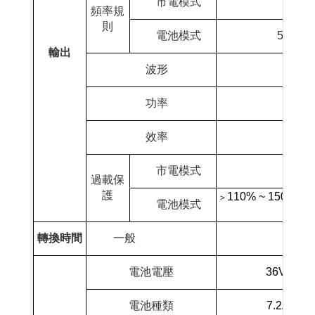
市電模式
頻率規
則
電池模式
50Hz±0
輸出
波形
功率
效率
市電模式
過載保
護
110% ~ 150% 30
＞
電池模式
轉換時間
一般
電池電壓
36Vdc
電池種類
7.2AH