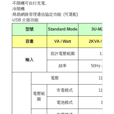
‧不開機可自行充電。
‧冷開機
‧簡易網路管理通信協定功能 (可選配)
‧USB 介面功能
型號
Standard Mode
3U-M
2000L
容量
VA / Watt
2KVA / 1200
容許電壓範圍
110Vac 
輸入
頻率
50Hz ±10% 
電壓
110Vac /
市電模式
110Vac 
電壓範
圍
電池模式
110Vac