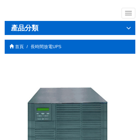
導
覽
列
產品分類
開
關
首頁
長時間放電UPS