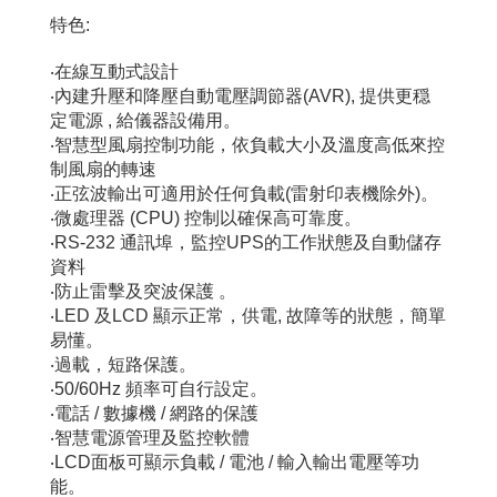
特色:
‧在線互動式設計
‧內建升壓和降壓自動電壓調節器(AVR), 提供更穏
定電源 , 給儀器設備用。
‧智慧型風扇控制功能，依負載大小及溫度高低來控
制風扇的轉速
‧正弦波輸出可適用於任何負載(雷射印表機除外)。
‧微處理器 (CPU) 控制以確保高可靠度。
‧RS-232 通訊埠，監控UPS的工作狀態及自動儲存
資料
‧防止雷擊及突波保護 。
‧LED 及LCD 顯示正常，供電, 故障等的狀態，簡單
易懂。
‧過載，短路保護。
‧50/60Hz 頻率可自行設定。
‧電話 / 數據機 / 網路的保護
‧智慧電源管理及監控軟體
‧LCD面板可顯示負載 / 電池 / 輸入輸出電壓等功
能。