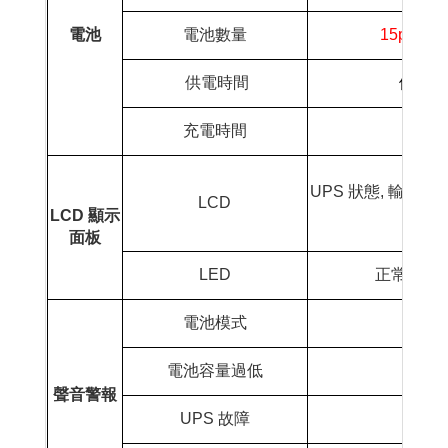
電池
電池數量
15pcs
供電時間
依需求
充電時間
6 ~
UPS
狀態
,
輸入及
LCD
LCD
顯示
面板
LED
正常
(
綠燈
電池模式
電池容量過低
聲音警報
UPS
故障