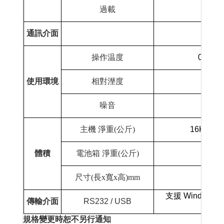
過載
通訊介面
操作温度
0-40
使用環境
相對溼度
0-95
噪音
小
主機 淨重
(
公斤
)
16Kgs
體積
電池箱 淨重
(
公斤
)
尺寸
(
長
x
寬
x
高
)mm
支援
Windows 95
傳輸介面
RS232 / USB
規格變更時恕不另行通知