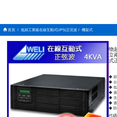
首頁
低頻工業級在線互動式UPS(正弦波
機架式
物
立
式正
◆ 
◆ 
◆ 
◆ 
◆ 
◆ 
◆ 
代