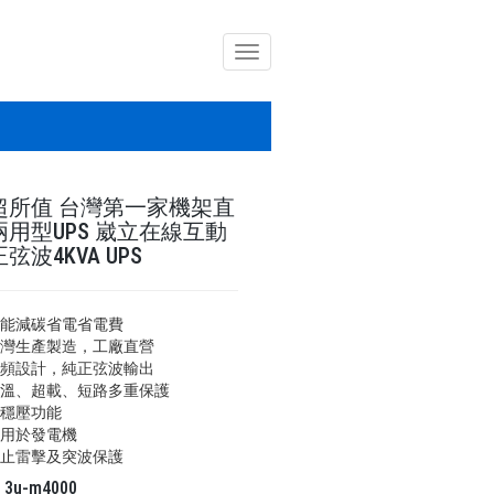
導
覽
列
開
關
超所值 台灣第一家機架直
兩用型UPS 崴立在線互動
弦波4KVA UPS
節能減碳省電省電費
台灣生產製造，工廠直營
低頻設計，純正弦波輸出
過溫、超載、短路多重保護
含穩壓功能
適用於發電機
防止雷擊及突波保護
碼
3u-m4000