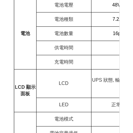
電池電壓
48Vdc
電池種類
7.2AH
電池
電池數量
16pcs
供電時間
5 ~ 
充電時間
4 ~
UPS
狀態
,
輸入及
LCD
LCD
顯示
面板
LED
正常
(
綠燈
電池模式