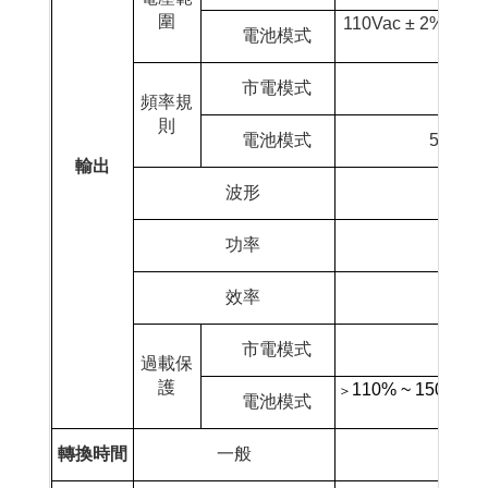
圍
110Vac ± 2%
/ 22
電池模式
市電模式
頻率規
則
電池模式
50Hz±0
輸出
波形
功率
效率
市電模式
過載保
護
110% ~ 150% 30
＞
電池模式
轉換時間
一般