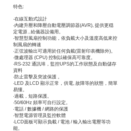
特色:
‧在線互動式設計
‧內建升壓和降壓自動電壓調節器(AVR), 提供更穏
定電源 , 給儀器設備用。
‧智慧型風扇控制功能，依負載大小及溫度高低來控
制風扇的轉速
‧正弦波輸出可適用於任何負載(雷射印表機除外)。
‧微處理器 (CPU) 控制以確保高可靠度。
‧RS-232 通訊埠，監控UPS的工作狀態及自動儲存
資料
‧防止雷擊及突波保護 。
‧LED 及LCD 顯示正常，供電, 故障等的狀態，簡單
易懂。
‧過載，短路保護。
‧50/60Hz 頻率可自行設定。
‧電話 / 數據機 / 網路的保護
‧智慧電源管理及監控軟體
‧LCD面板可顯示負載 / 電池 / 輸入輸出電壓等功
能。