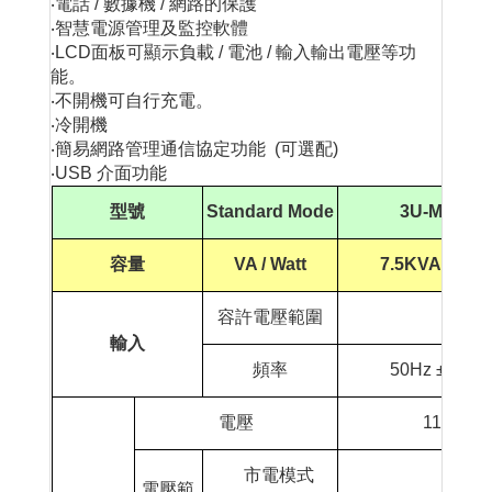
‧電話 / 數據機 / 網路的保護
‧智慧電源管理及監控軟體
‧LCD面板可顯示負載 / 電池 / 輸入輸出電壓等功
能。
‧不開機可自行充電。
‧冷開機
‧簡易網路管理通信協定功能 (可選配)
‧USB 介面功能
型號
Standard Mode
3U-M7500
容量
VA / Watt
7.5KVA/4500
容許電壓範圍
輸入
頻率
50Hz ±10% /
電壓
110Vac /
市電模式
電壓範