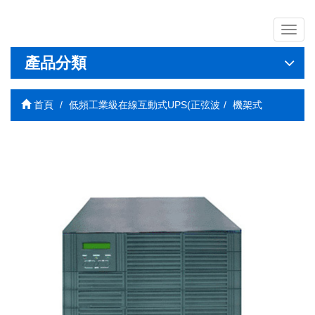
導
覽
列
產品分類
開
關
首頁
低頻工業級在線互動式UPS(正弦波
機架式