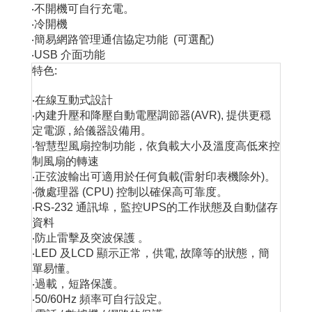
‧不開機可自行充電。
‧冷開機
‧簡易網路管理通信協定功能 (可選配)
‧USB 介面功能
特色:
‧在線互動式設計
‧內建升壓和降壓自動電壓調節器(AVR), 提供更穏
定電源 , 給儀器設備用。
‧智慧型風扇控制功能，依負載大小及溫度高低來控
制風扇的轉速
‧正弦波輸出可適用於任何負載(雷射印表機除外)。
‧微處理器 (CPU) 控制以確保高可靠度。
‧RS-232 通訊埠，監控UPS的工作狀態及自動儲存
資料
‧防止雷擊及突波保護 。
‧LED 及LCD 顯示正常，供電, 故障等的狀態，簡
單易懂。
‧過載，短路保護。
‧50/60Hz 頻率可自行設定。