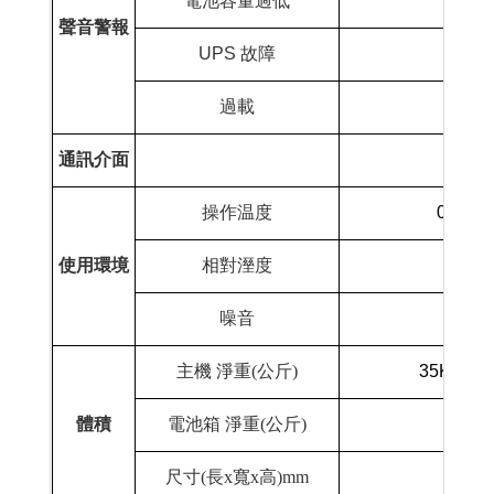
電池容量過低
聲音警報
UPS
故障
過載
通訊介面
操作温度
0-40
使用環境
相對溼度
0-95
噪音
小
主機 淨重
(
公斤
)
35Kgs
體積
電池箱 淨重
(
公斤
)
尺寸
(
長
x
寬
x
高
)mm