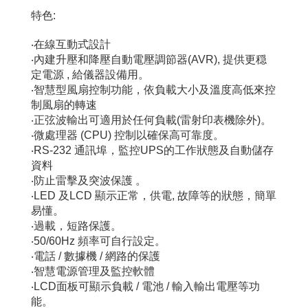
特色:
‧在線互動式設計
‧內建升壓和降壓自動電壓調節器(AVR), 提供更穏
定電源 , 給儀器設備用。
‧智慧型風扇控制功能，依負載大小及溫度高低來控
制風扇的轉速
‧正弦波輸出可適用於任何負載(雷射印表機除外)。
‧微處理器 (CPU) 控制以確保高可靠度。
‧RS-232 通訊埠，監控UPS的工作狀態及自動儲存
資料
‧防止雷擊及突波保護 。
‧LED 及LCD 顯示正常，供電, 故障等的狀態，簡單
易懂。
‧過載，短路保護。
‧50/60Hz 頻率可自行設定。
‧電話 / 數據機 / 網路的保護
‧智慧電源管理及監控軟體
‧LCD面板可顯示負載 / 電池 / 輸入輸出電壓等功
能。