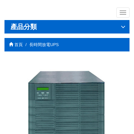
導
覽
列
產品分類
開
關
首頁
長時間放電UPS