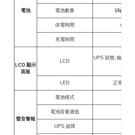
電池
電池數量
16pcs
供電時間
依需求
充電時間
6 ~
UPS
狀態
,
輸入及
LCD
LCD
顯示
面板
LED
正常
(
綠燈
電池模式
電池容量過低
聲音警報
UPS
故障