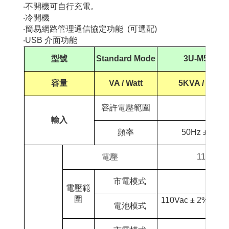
‧不開機可自行充電。
‧冷開機
‧簡易網路管理通信協定功能 (可選配)
‧USB 介面功能
型號
Standard Mode
3U-M
5000L
容量
VA / Watt
5KVA / 3000
容許電壓範圍
輸入
頻率
50Hz ±10% /
電壓
110Vac /
市電模式
電壓範
圍
110Vac ± 2%
/ 22
電池模式