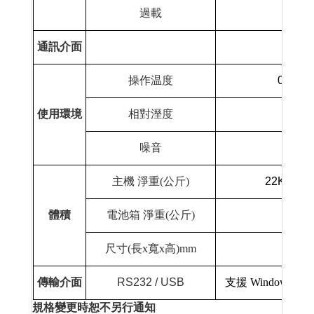
過載
通訊介面
操作温度
0-40
使用環境
相對溼度
0-95
噪音
小
主機 淨重
(
公斤
)
22Kgs
體積
電池箱 淨重
(
公斤
)
尺寸
(
長
x
寬
x
高
)mm
傳輸介面
RS232 / USB
支援
Windows 95/98
規格變更時恕不另行通知