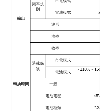
市電模式
頻率規
則
電池模式
50Hz±0
輸出
波形
功率
效率
市電模式
過載保
護
110% ~ 150% 30
＞
電池模式
轉換時間
一般
電池電壓
48Vdc
電池種類
7.2AH