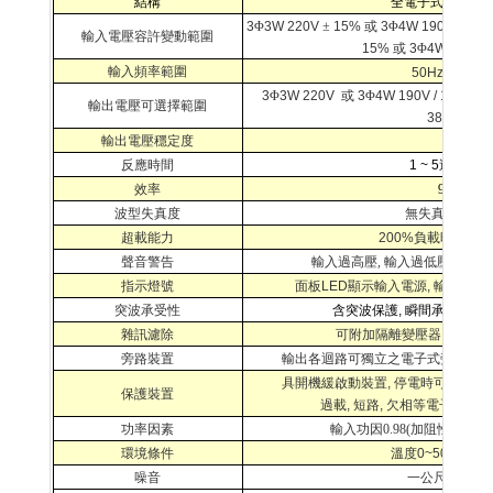
結構
全電子式電路控
3
Φ
3W 220V
±
15%
或
3
Φ
4W 190V / 110
輸入電壓容許變動範圍
15%
或
3
Φ
4W 380V /
輸入頻率範圍
50Hz / 60Hz
3
Φ
3W 220V
或
3
Φ
4W 190V / 110V
或
輸出電壓可選擇範圍
380V / 22
輸出電壓穩定度
±2.5%
反應時間
1 ~ 5
週內完成
效率
96%
以上
波型失真度
無失真
(
和輸入
超載能力
200%
負載時能承
聲音警告
輸入過高壓
,
輸入過低壓
,
溫度
指示燈號
面板
LED
顯示輸入電源
,
輸入過高
4
突波承受性
含突波保護
,
瞬間承載電流
雜訊濾除
可附加隔離變壓器
,
消除
EM
旁路裝置
輸出各迴路可獨立之電子式旁路裝
具開機緩啟動裝置
,
停電時可設定時
保護裝置
過載
,
短路
,
欠相等電子線路
(
功率因素
輸入功因
0.98(
加阻性負載時
環境條件
溫度
0~
50
℃
,
溼
噪音
一公尺
處小於