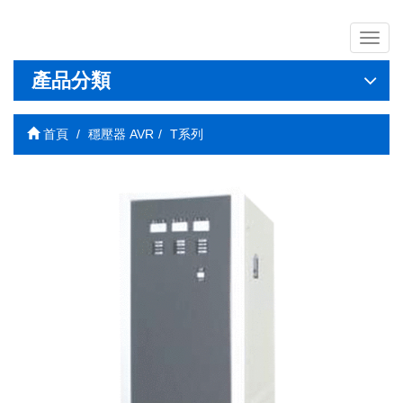
導
覽
列
產品分類
開
關
首頁
穩壓器 AVR
T系列