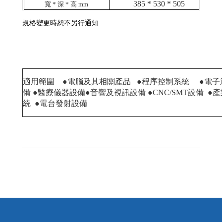
385 * 530 * 505
寬
*
深
*
高
mm
規格變更時恕不另行通知
適用範圍
●電腦及其相關產品
●程序控制系統
●電子
備
●醫療儀器設備
●音響及視訊設備
●
CNC/SMT
設備
●
統
●電台發射設備