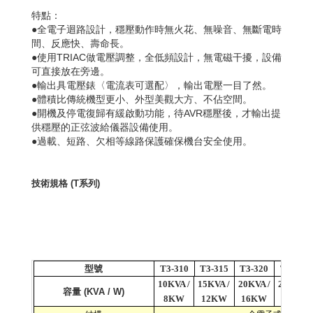
特點：
●全電子迴路設計，穩壓動作時無火花、無噪音、無斷電時
間、反應快、壽命長。
●使用TRIAC做電壓調整，全低頻設計，無電磁干擾，設備
可直接放在旁邊。
●輸出具電壓錶〈電流表可選配〉，輸出電壓一目了然。
●體積比傳統機型更小、外型美觀大方、不佔空間。
●開機及停電復歸有緩啟動功能，待AVR穩壓後，才輸出提
供穩壓的正弦波給儀器設備使用。
●過載、短路、欠相等線路保護確保機台安全使用。
技術規格
(T
系列
)
型號
T3-310
T3-315
T3-320
T3-325
10KVA /
15KVA /
20KVA /
25KVA /
容量
(KVA / W)
8KW
12KW
16KW
20KW