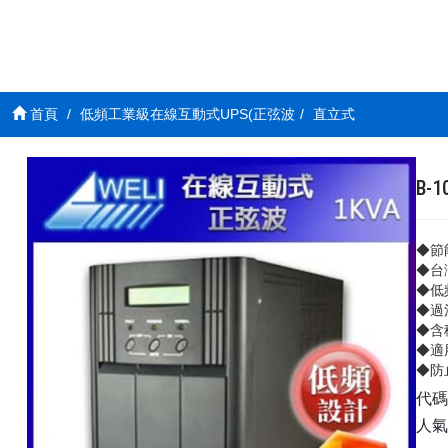
首頁
低頻工業級在線互動式UPS(正弦波
直立式
B-1
◆節
◆台
◆低
◆過
◆含
◆適
◆防
代
人