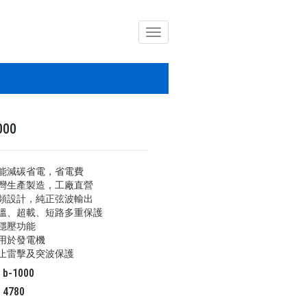
導
覽
列
開
關
000
能減碳省電，省電費
灣生產製造，工廠直營
頻設計，純正弦波輸出
溫、超載、短路多重保護
穩壓功能
用於發電機
止雷擊及突波保護
碼
b-1000
氣
4780