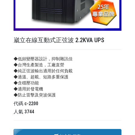
崴立在線互動式正弦波 2.2KVA UPS
◆低頻變壓器設計，抑制雜訊佳
◆台灣生產製造，工廠直營
◆純正弦波輸出適用於任何負載
◆過溫、超載、短路多重保護
◆含穩壓功能
◆適用於發電機
◆防止雷擊及突波保護
代碼
c-2200
人氣
3744