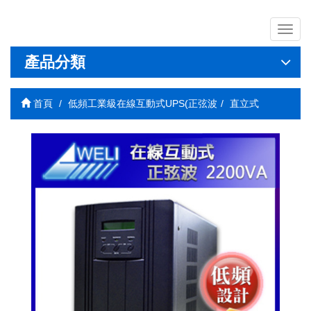
導
覽
列
產品分類
開
關
首頁
低頻工業級在線互動式UPS(正弦波
直立式