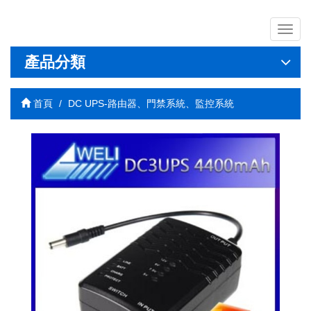
導
覽
列
產品分類
開
關
首頁
DC UPS-路由器、門禁系統、監控系統