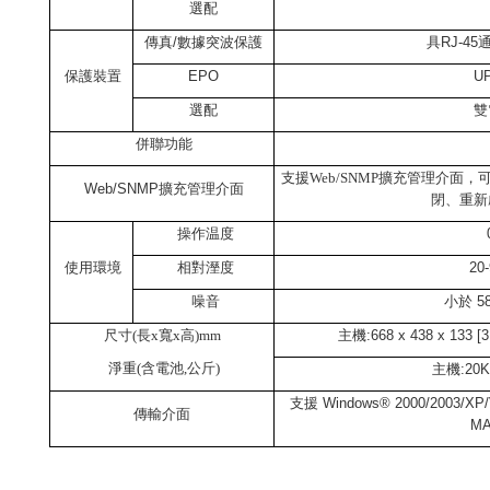
選配
傳真
/
數據突波保護
具
RJ-45
保護裝置
EPO
U
選配
雙
併聯功能
支援Web/SNMP擴充管理介面，
Web/SNMP擴充管理介面
閉、重新
操作温度
使用環境
相對溼度
20-
噪音
小於
58
尺寸(長x寬x高)mm
主機:668 x 438 x 133 [3
淨重(含電池,公斤)
主機:20K
支援
Windows® 2000/2003/XP/Vi
傳輸介面
M