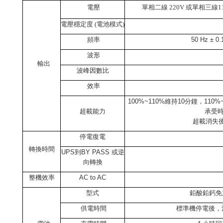
電壓
單相二線 220V 或單相三線11
電壓穩定度 (電池模式)
頻率
50 Hz ± 0.
波形
輸出
波峰因數比
效率
100%~110%
維持
10
分鐘，
110%
超載能力
承受
超載消失
停電復電
轉換時間
UPS
到
BY PASS
或逆
向轉換
整機效率
AC to AC
型式
鉛酸鉛鈣免
供電時間
標準機停電後，