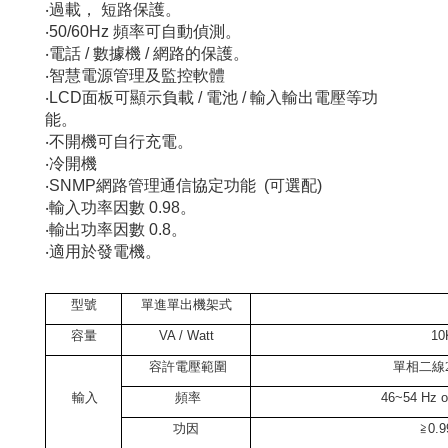
‧過載，
短路保護。
‧
50/60Hz
頻率可自動偵測。
‧電話
/
數據機
/
網路的保護。
‧智慧電源管理及監控軟體
‧
LCD
面板可顯示負載
/
電池
/
輸入輸出電壓等功
能。
‧不開機可自行充電。
‧冷開機
‧
SNMP
網路管理通信協定功能
(
可選配
)
‧輸入功率因數
0.98
。
‧輸出功率因數
0.8
。
‧適用於發電機。
型號
單進單出機架式
容量
VA / Watt
10
容許電壓範圍
單相二線22
輸入
頻率
46~54 Hz o
功因
≧
0.