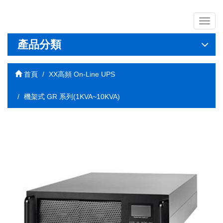
導
覽
列
產品分類
開
關
首頁
XX高頻 On-Line UPS
機架式 GR 系列(1KVA~10KVA)