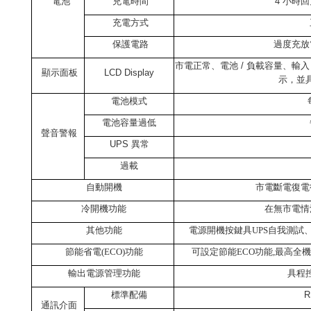
電池
充電時間
4
小時回
充電方式
保護電路
過度充放
市電正常、電池
/
負載容量、輸入
顯示面板
LCD Display
示，並
電池模式
電池容量過低
聲音警報
UPS
異常
過載
自動開機
市電斷電復電
冷開機功能
在無市電情
其他功能
電源開機按鍵具UPS自我測試
節能省電(ECO)功能
可設定節能ECO功能,最高全機
輸出電源管理功能
具程
標準配備
R
通訊介面