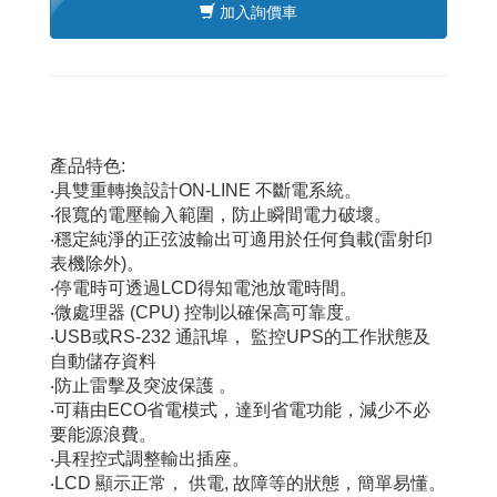
加入詢價車
產品特色
:
‧具雙重轉換設計
ON-LINE
不斷電系統。
‧很寬的電壓輸入範圍，防止瞬間電力破壞。
‧穩定純淨的正弦波輸出可適用於任何負載
(
雷射印
表機除外
)
。
‧停電時可透過
LCD
得知電池放電時間。
‧微處理器
(CPU)
控制以確保高可靠度。
‧
USB
或
RS-232
通訊埠，
監控
UPS
的工作狀態及
自動儲存資料
‧防止雷擊及突波保護
。
‧可藉由
ECO
省電模式，達到省電功能，減少不必
要能源浪費。
‧具程控式調整輸出插座。
‧
LCD
顯示正常，
供電
,
故障等的狀態，簡單易懂。