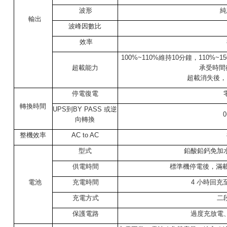
波形
純
輸出
波峰因數比
效率
100%~110%
維持
10
分鐘，
110%~1
超載能力
承受時間
超載消失後，
停電復電
轉換時間
UPS
到
BY PASS
或逆
0
向轉換
整機效率
AC to AC
型式
鉛酸鉛鈣免加
供電時間
標準機停電後，滿
電池
充電時間
4
小時回充
充電方式
二
保護電路
過度充放電