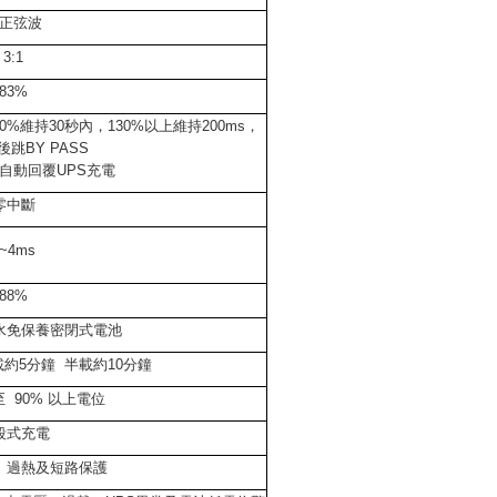
正弦波
3:1
83%
50%
維持
30
秒內，
130%
以上維持
200ms
，
後跳
BY PASS
自動回覆
UPS
充電
零中斷
~4ms
88%
水免保養密閉式電池
載約
5
分鐘
半載約
10
分鐘
至
90%
以上電位
段式充電
、過熱及短路保護