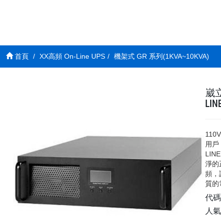
首頁
XX高頻 On-Line UPS
機架式 GR 系列(1KVA~10KVA)
崴立
LI
110
用戶
LI
淨的
頻，
質的
代
人