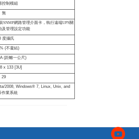
源控制模組
無
加裝SNMP網路管理介面卡，執行遠端UPS關
動及管理設定功能
0
度攝氏
% (
不凝結
)
A (
距離一公尺
)
8 x 133 [3U]
29
/2008, Windows® 7, Linux, Unix, and
等作業系統