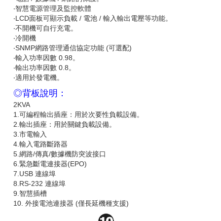
‧智慧電源管理及監控軟體
‧LCD面板可顯示負載 / 電池 / 輸入輸出電壓等功能。
‧不開機可自行充電。
‧冷開機
‧SNMP網路管理通信協定功能 (可選配)
‧輸入功率因數 0.98。
‧輸出功率因數 0.8。
‧適用於發電機。
◎背板說明：
2KVA
1.可編程輸出插座：用於次要性負載設備。
2.輸出插座：用於關鍵負載設備。
3.市電輸入
4.輸入電路斷路器
5.網路/傳真/數據機防突波接口
6.緊急斷電連接器(EPO)
7.USB 連線埠
8.RS-232 連線埠
9.智慧插槽
10. 外接電池連接器 (僅長延機種支援)