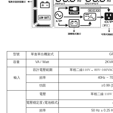
型號
單進單出機架式
GR
容量
VA / Watt
2KVA
容許電壓範圍
單相二線110V→ 80V~160VA
輸入
頻率
40Hz ~ 7
功因
≧
0.99 
電壓
單相二線 110V 
電壓穩定度 (電池模式)
頻率
50 Hz ± 0.25 H