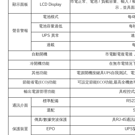
市電正常、電池
/
負載容量、輸入
/
顯示面板
LCD Display
示，並具面
電池模式
每
4
電池容量過低
每
聲音警報
UPS
異常
連
過載
自動開機
市電斷電復電後
冷開機功能
在無市電情況
其他功能
電源開機按鍵具UPS自我測試、
節能省電(ECO)功能
可設定節能ECO功能,最高全機效率
輸出電源管理功能
具程控式
標準配備
RS2
通訊介面
選配
傳真
/
數據突波保護
具
RJ-45
通訊
保護裝置
EPO
UPS