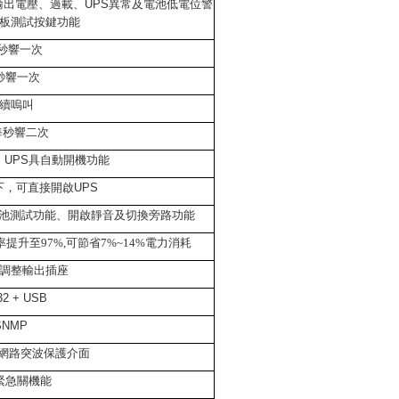
輸出電壓、過載、
UPS
異常及電池低電位警
板測試按鍵功能
秒響一次
秒響一次
續嗚叫
每秒響二次
，
UPS
具自動開機功能
下，可直接開啟
UPS
電池測試功能、開啟靜音及切換旁路功能
提升至97%,可節省7%~14%電力消耗
調整輸出插座
32 + USB
SNMP
網路突波保護介面
緊急關機能