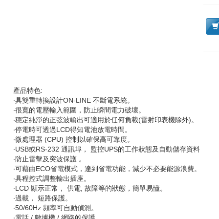
產品特色:
‧具雙重轉換設計ON-LINE 不斷電系統。
‧很寬的電壓輸入範圍，防止瞬間電力破壞。
‧穩定純淨的正弦波輸出可適用於任何負載(雷射印表機除外)。
‧停電時可透過LCD得知電池放電時間。
‧微處理器 (CPU) 控制以確保高可靠度。
‧USB或RS-232 通訊埠， 監控UPS的工作狀態及自動儲存資料
‧防止雷擊及突波保護 。
‧可藉由ECO省電模式，達到省電功能，減少不必要能源浪費。
‧具程控式調整輸出插座。
‧LCD 顯示正常， 供電, 故障等的狀態，簡單易懂。
‧過載， 短路保護。
‧50/60Hz 頻率可自動偵測。
‧電話 / 數據機 / 網路的保護。