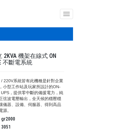
導
覽
列
開
關
 2KVA 機架在線式 ON
NE 不斷電系統
V / 220V系統皆有此機種是針對企業
，小型工作站及玩家所設計的ON-
NE UPS，提供零中斷的備援電力，純
正弦波電壓輸出，全天候的穩壓穩
讓儀器、設備、伺服器、得到高品
電源。
碼
gr2000
氣
3051