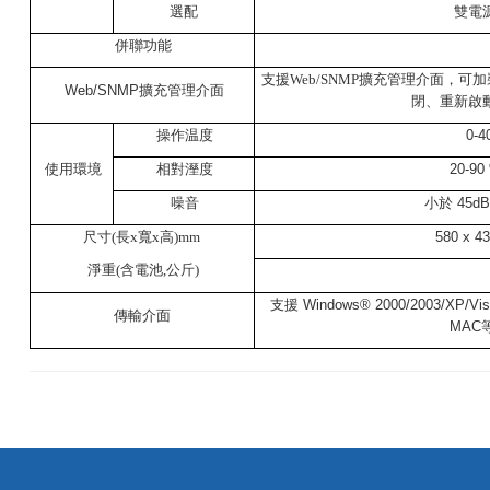
選配
雙電
併聯功能
支援Web/SNMP擴充管理介面，可
Web/SNMP擴充管理介面
閉、重新啟
操作温度
0-4
使用環境
相對溼度
20-90 
噪音
小於
45dB
尺寸(長x寬x高)mm
580 x 43
淨重(含電池,公斤)
支援
Windows® 2000/2003/XP/Vista
傳輸介面
MAC