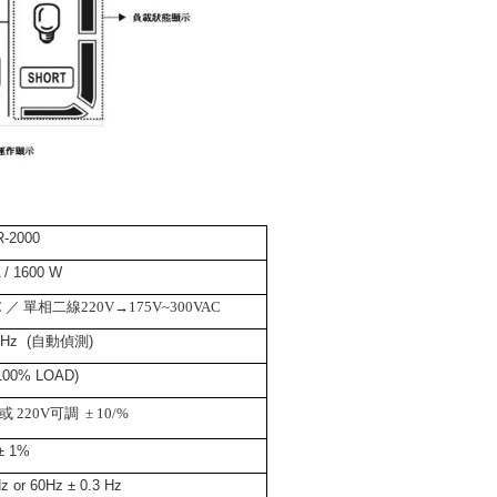
-2000
 / 1600 W
C ／ 單相二線220V→175V~300VAC
0Hz
(自動偵測)
(100% LOAD)
或 220V可調
± 10/%
± 1%
z or 60Hz ± 0.3 Hz