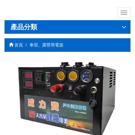
導
覽
列
產品分類
開
關
首頁
車宿、露營用電源