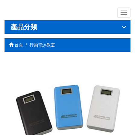
導
覽
列
產品分類
開
關
首頁
行動電源教室