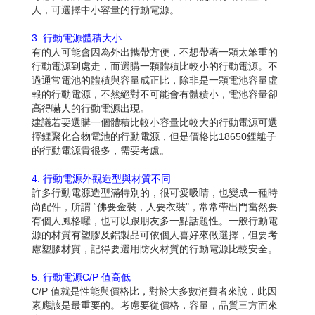
人，可選擇中小容量的行動電源。
3. 行動電源體積大小
有的人可能會因為外出攜帶方便，不想帶著一顆太笨重的
行動電源到處走，而選購一顆體積比較小的行動電源。不
過通常電池的體積與容量成正比，除非是一顆電池容量虛
報的行動電源，不然絕對不可能會有體積小，電池容量卻
高得嚇人的行動電源出現。
建議若要選購一個體積比較小容量比較大的行動電源可選
擇鋰聚化合物電池的行動電源，但是價格比18650鋰離子
的行動電源貴很多，需要考慮。
4. 行動電源外觀造型與材質不同
許多行動電源造型滿特別的，很可愛吸睛，也變成一種時
尚配件，所謂 “佛要金裝，人要衣裝"，常常帶出門當然要
有個人風格囉，也可以跟朋友多一點話題性。一般行動電
源的材質有塑膠及鋁製品可依個人喜好來做選擇，但要考
慮塑膠材質，記得要選用防火材質的行動電源比較安全。
5. 行動電源C/P 值高低
C/P 值就是性能與價格比，對於大多數消費者來說，此因
素應該是最重要的。考慮要從價格，容量，品質三方面來