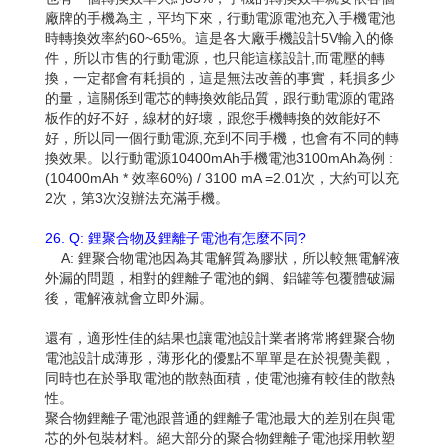
廠牌的手機為主，平均下來，行動電源電池充入手機電池
時轉換效率約60~65%。這是各大廠手機設計5V輸入的條
件，所以市售的行動電源，也只能這樣設計,而電壓的轉
換，一定都會有耗損的，這是無法改善的事實，耗損多少
的量，這關係到電芯的轉換效能品質，跟行動電源的電路
板作的好不好，線材的好壞，跟您手機轉換的效能好不
好，所以同一個行動電源,充到不同手機，也會有不同的轉
換效果。以行動電源10400mAh手機電池3100mAh為例 :
(10400mAh * 效率60%) / 3100 mA =2.01次，大約可以充
2次，第3次沒辦法充滿手機。
26. Q: 鋰聚合物及鋰離子電池有怎麼不同?
A: 鋰聚合物電池因為其電解質為膠狀，所以較無電解液
外漏的問題，相對的鋰離子電池的鋼、鋁罐等包覆體破漏
後，電解液就會立即外漏。
還有，適形性佳的結果也讓電池設計業者將常將鋰聚合物
電池設計成薄形，薄形化的優點不單單是在於視覺美觀，
同時也在於爭取電池的散熱面積，使電池擁有較佳的散熱
性。
聚合物鋰離子電池跟普通的鋰離子電池最大的差別在與電
芯的外包裝材料。絕大部分的聚合物鋰離子電池採用軟塑