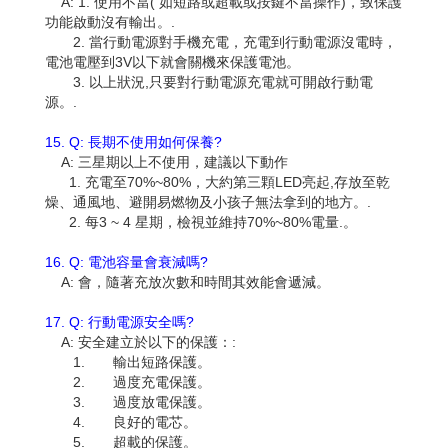
A: 1. 使用不當( 如短路或超載或按鍵不當操作)，致保護
功能啟動沒有輸出。.
2. 當行動電源對手機充電，充電到行動電源沒電時，
電池電壓到3V以下就會關機來保護電池。
3. 以上狀況,只要對行動電源充電就可開啟行動電
源。.
15. Q: 長期不使用如何保養?
A: 三星期以上不使用，建議以下動作
1. 充電至70%~80%，大約第三顆LED亮起,存放至乾
燥、通風地、避開易燃物及小孩子無法拿到的地方。.
2. 每3 ~ 4 星期，檢視並維持70%~80%電量.。
16. Q: 電池容量會衰減嗎?
A: 會，隨著充放次數和時間其效能會遞減。
17. Q: 行動電源安全嗎?
A: 安全建立於以下的保護：:
1. 輸出短路保護。
2. 過度充電保護。
3. 過度放電保護。
4. 良好的電芯。
5. 超載的保護。