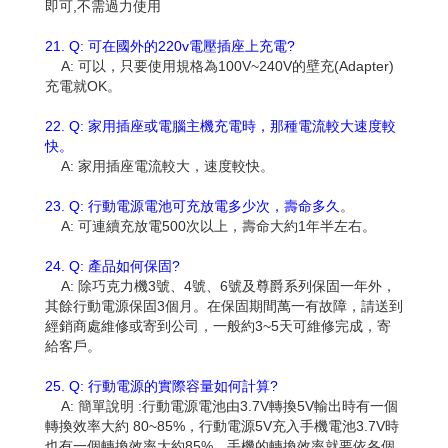
即可,不需過力使用
21. Q: 可在國外的220v電壓插座上充電?
A: 可以，只要使用規格為100V~240V的壁充(Adapter)
充電就OK。
22. Q: 家用插座或電腦主機充電時，那種電流較大速度較
快。
A: 家用插座電流較大，速度較快。
23. Q: 行動電源電池可充放電多少次，壽命多久
。
A: 可連續充放電500次以上，壽命大約1年半左右。
24. Q: 產品如何保固?
A: 除巧克力機3號、4號、6號及尊爵系列保固一年外，
其餘行動電源保固3個月。在保固期間萬一有故障，請送到
經銷商處維修或寄到公司，一般約3~5天可維修完成，寄
給客戶。
25. Q: 行動電源的實際容量如何計算?
A: 簡單說明 :行動電源電池由3.7V轉換5V輸出時有一個
轉換效率大約 80~85%，行動電源5V充入手機電池3.7V時
也有一個轉換效率大約85%，手機的轉換效率就要依各個