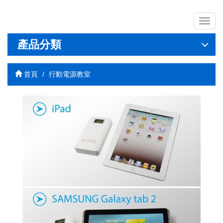
導
覽
列
產品分類
開
關
首頁
行動電源教室