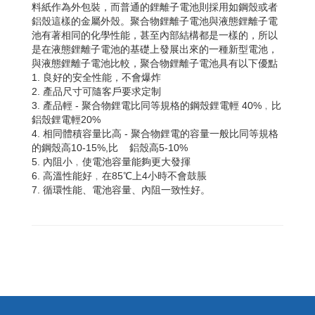
料紙作為外包裝，而普通的鋰離子電池則採用如鋼殼或者
鋁殼這樣的金屬外殼。聚合物鋰離子電池與液態鋰離子電
池有著相同的化學性能，甚至內部結構都是一樣的，所以
是在液態鋰離子電池的基礎上發展出來的一種新型電池，
與液態鋰離子電池比較，聚合物鋰離子電池具有以下優點
1. 良好的安全性能，不會爆炸
2. 產品尺寸可隨客戶要求定制
3. 產品輕 - 聚合物鋰電比同等規格的鋼殼鋰電輕 40%﹐比
鋁殼鋰電輕20%
4. 相同體積容量比高 - 聚合物鋰電的容量一般比同等規格
的鋼殼高10-15%,比 鋁殼高5-10%
5. 內阻小﹐使電池容量能夠更大發揮
6. 高溫性能好﹐在85℃上4小時不會鼓脹
7. 循環性能、電池容量、內阻一致性好。