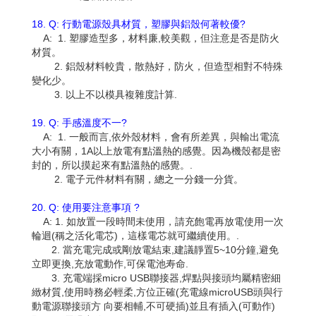
18. Q: 行動電源殼具材質，塑膠與鋁殼何著較優?
A: 1. 塑膠造型多，材料廉,較美觀，但注意是否是防火
材質。
2. 鋁殼材料較貴，散熱好，防火，但造型相對不特殊
變化少。
3. 以上不以模具複雜度計算.
19. Q: 手感溫度不一?
A: 1. 一般而言,依外殼材料，會有所差異，與輸出電流
大小有關，1A以上放電有點溫熱的感覺。因為機殼都是密
封的，所以摸起來有點溫熱的感覺。.
2. 電子元件材料有關，總之一分錢一分貨。
20. Q: 使用要注意事項 ?
A: 1. 如放置一段時間未使用，請充飽電再放電使用一次
輪迴(稱之活化電芯)，這樣電芯就可繼續使用。.
2. 當充電完成或剛放電結束,建議靜置5~10分鐘,避免
立即更換,充放電動作,可保電池寿命.
3. 充電端採micro USB聯接器,焊點與接頭均屬精密細
緻材質,使用時務必輕柔,方位正確(充電線microUSB頭與行
動電源聯接頭方 向要相輔,不可硬插)並且有插入(可動作)