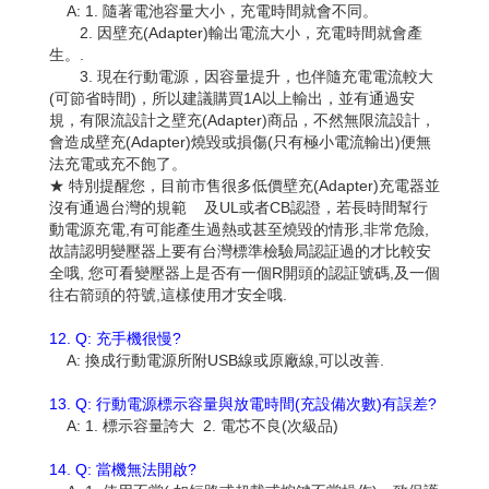
A: 1. 隨著電池容量大小，充電時間就會不同。
2. 因壁充(Adapter)輸出電流大小，充電時間就會產
生。.
3. 現在行動電源，因容量提升，也伴隨充電電流較大
(可節省時間)，所以建議購買1A以上輸出，並有通過安
規，有限流設計之壁充(Adapter)商品，不然無限流設計，
會造成壁充(Adapter)燒毀或損傷(只有極小電流輸出)便無
法充電或充不飽了。
★ 特別提醒您，目前市售很多低價壁充(Adapter)充電器並
沒有通過台灣的規範 及UL或者CB認證，若長時間幫行
動電源充電,有可能產生過熱或甚至燒毀的情形,非常危險,
故請認明變壓器上要有台灣標準檢驗局認証過的才比較安
全哦, 您可看變壓器上是否有一個R開頭的認証號碼,及一個
往右箭頭的符號,這樣使用才安全哦.
12. Q: 充手機很慢?
A: 換成行動電源所附USB線或原廠線,可以改善.
13. Q: 行動電源標示容量與放電時間(充設備次數)有誤差?
A: 1. 標示容量誇大 2. 電芯不良(次級品)
14. Q: 當機無法開啟?