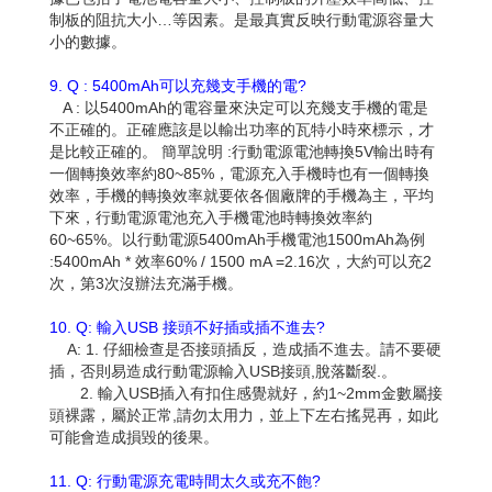
制板的阻抗大小…等因素。是最真實反映行動電源容量大
小的數據。
9. Q : 5400mAh可以充幾支手機的電?
A : 以5400mAh的電容量來決定可以充幾支手機的電是
不正確的。正確應該是以輸出功率的瓦特小時來標示，才
是比較正確的。 簡單說明 :行動電源電池轉換5V輸出時有
一個轉換效率約80~85%，電源充入手機時也有一個轉換
效率，手機的轉換效率就要依各個廠牌的手機為主，平均
下來，行動電源電池充入手機電池時轉換效率約
60~65%。以行動電源5400mAh手機電池1500mAh為例
:5400mAh * 效率60% / 1500 mA =2.16次，大約可以充2
次，第3次沒辦法充滿手機。
10. Q: 輸入USB 接頭不好插或插不進去?
A: 1. 仔細檢查是否接頭插反，造成插不進去。請不要硬
插，否則易造成行動電源輸入USB接頭,脫落斷裂.。
2. 輸入USB插入有扣住感覺就好，約1~2mm金數屬接
頭裸露，屬於正常,請勿太用力，並上下左右搖晃再，如此
可能會造成損毀的後果。
11. Q: 行動電源充電時間太久或充不飽?