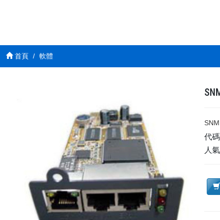
首頁
軟體
SN
SNM
代
人