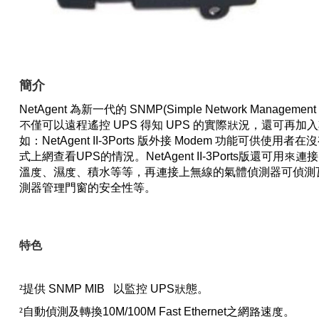
簡介
NetAgent
為新一代的
SNMP(Simple Network Management P
不僅可以遠程遙控
UPS
得知
UPS
的實際狀況，還可再加入
如：
NetAgent II-3Ports
版外接
Modem
功能可供使用者在沒
式上網查看
UPS
的情況。
NetAgent II-3Ports
版還可用來連接
溫度、濕度、積水等等，再連接上無線的氣體偵測器可偵測
測器管理門窗的安全性等。
特色
²
提供
SNMP MIB
以監控
UPS
狀態。
²
自動偵測及轉換
10M
/
100M
Fast Ethernet
之網路速度。