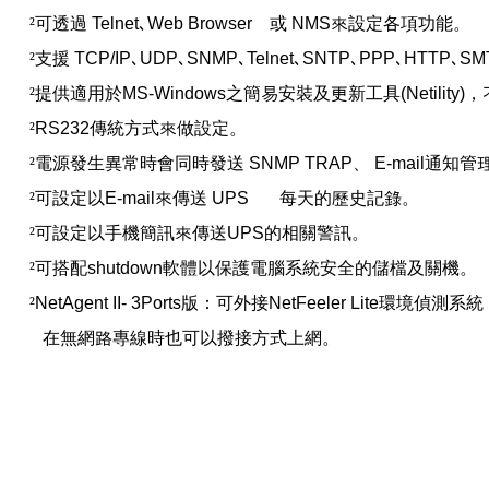
²
可透過
Telnet
､
Web Browser
或
NMS
來設定各項功能。
²
支援
TCP/IP
､
UDP
､
SNMP
､
Telnet
､
SNTP
､
PPP
､
HTTP
､
SM
²
提供適用於
MS-Windows
之簡易安裝及更新工具
(Netility)
，
²
RS232
傳統方式來做設定。
²
電源發生異常時會同時發送
SNMP TRAP
、
E-mail
通知管
²
可設定以
E-mail
來傳送
UPS
每天的歷史記錄。
²
可設定以手機簡訊來傳送
UPS
的相關警訊。
²
可搭配
shutdown
軟體以保護電腦系統安全的儲檔及關機。
²
NetAgent II- 3Ports
版：可外接
NetFeeler Lite
環境偵測系統
在無網路專線時也可以撥接方式上網。