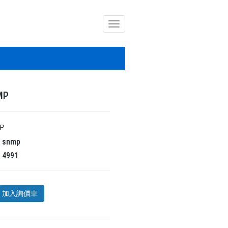
導
覽
列
開
關
MP
P
碼
snmp
氣
4991
加入詢價車