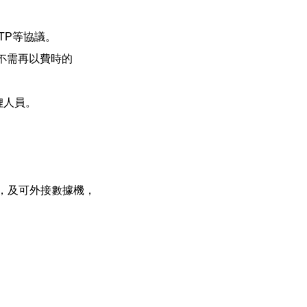
TP
等協議。
不需再以費時的
理人員。
，及可外接數據機，