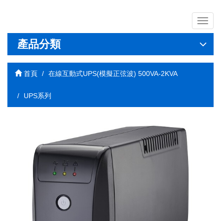
導
覽
列
產品分類
開
關
首頁
在線互動式UPS(模擬正弦波) 500VA-2KVA
UPS系列