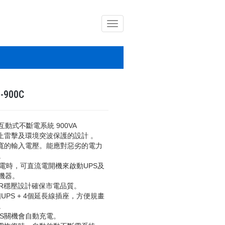
導
覽
列
開
關
-900C
互動式不斷電系統 900VA
防止雷擊及環境突波保護的設計 。
很寬的輸入電壓。能應對惡劣的電力
。
 停電時，可直流電開機來啟動UPS及
機器。
AVR穩壓設計確保市電品質。
4個UPS + 4個延長線插座，方便規畫
。
UPS關機會自動充電。