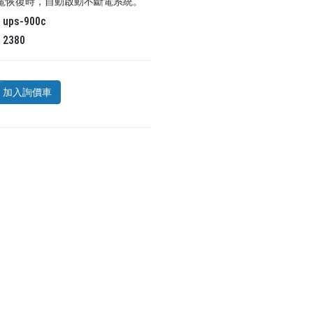
市電恢復時，自動啟動不斷電系統。
碼
ups-900c
氣
2380
加入詢價車