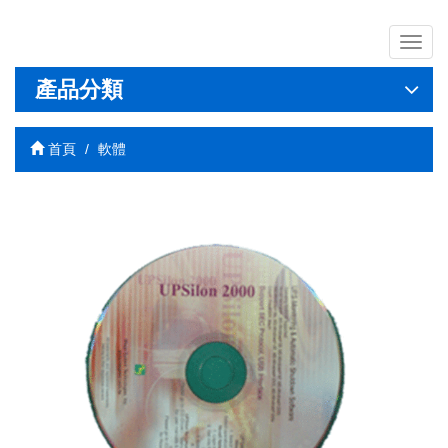
導
覽
列
產品分類
開
關
首頁
軟體