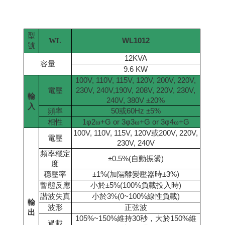
型
WL
WL1012
號
12KVA
容量
9.6 KW
100V, 110V, 115V, 120V, 200V, 220V,
電壓
230V, 240V,190V, 208V, 220V, 230V,
輸
240V, 380V ±20%
入
頻率
50
或
60Hz ±5%
相性
1
φ
2
ω
+G or 3
φ
3
ω
+G or 3
φ
4
ω
+G
100V, 110V, 115V, 120V
或
200V, 220V,
電壓
230V, 240V
頻率穩定
±0.5%(
自動振盪
)
度
穩壓率
±1%(
加隔離變壓器時
±3%)
暫態反應
小於
±5%(100%
負載投入時
)
諧波失真
小於
3%(0~100%
線性負載
)
輸
波形
正弦波
出
105%~150%
維持
30
秒，大於
150%
維
過載