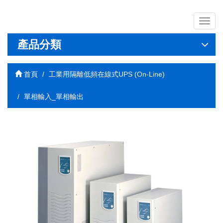
導
覽
列
產品分類
開
關
首頁
工業用隔離低頻在線式UPS (On-Line)
單相輸入_單相輸出