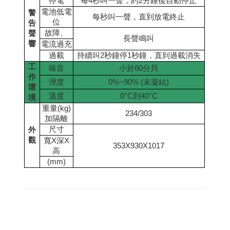
停電
每
4
秒叫一聲，約
2
分鐘後自動停止
電池低電
警
每秒叫一聲，直到放電終止
位
告
故障、
聲
長聲鳴叫
響
電流過充
過載
持續叫
2
秒鐘停
1
秒鐘，直到過載消失
工
噪音
小於
60
分貝
作
溼度
0%~90% (
未凝結
)
環
溫度
0°C
到
40°C
境
重量
(kg)
234/303
加隔離
尺寸
外
觀
寬
X
深
X
353X930X1017
高
(mm)