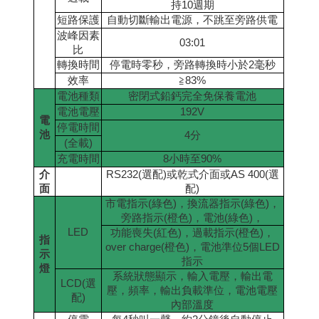
持
10
週期
短路保護
自動切斷輸出電源，不跳至旁路供電
波峰因素
03:01
比
轉換時間
停電時零秒，旁路轉換時小於
2
毫秒
效率
≧
83%
電池種類
密閉式鉛鈣完全免保養電池
電池電壓
192V
電
停電時間
池
4
分
(
全載
)
充電時間
8
小時至
90%
介
RS232(
選配
)
或乾式介面或
AS 400(
選
.
面
配
)
市電指示
(
綠色
)
，換流器指示
(
綠色
)
，
旁路指示
(
橙色
)
，電池
(
綠色
)
，
LED
功能喪失
(
紅色
)
，過載指示
(
橙色
)
，
指
over charge
(
橙色
)
，電池準位
5
個
LED
示
指示
燈
系統狀態顯示，輸入電壓，輸出電
LCD(
選
壓，頻率，輸出負載準位，電池電壓
配
)
內部溫度