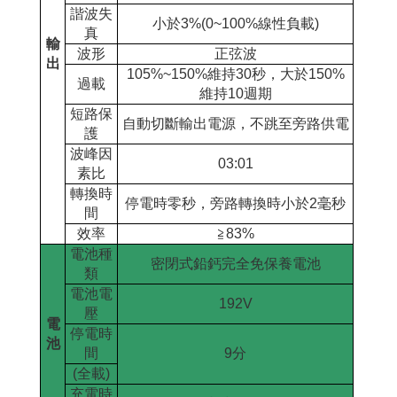
諧波失
小於
3%(0~100%
線性負載
)
真
輸
波形
正弦波
出
105%~150%
維持
30
秒，大於
150%
過載
維持
10
週期
短路保
自動切斷輸出電源，不跳至旁路供電
護
波峰因
03:01
素比
轉換時
停電時零秒，旁路轉換時小於
2
毫秒
間
效率
≧
83%
電池種
密閉式鉛鈣完全免保養電池
類
電池電
192V
壓
電
停電時
池
間
9
分
(
全載
)
充電時