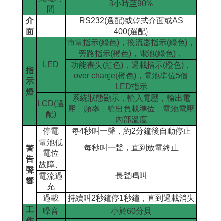
8
小時至
90%
間
介
RS232(
選配
)
或乾式介面或
AS
.
面
400(
選配
)
市電指示
(
綠色
)
，換流器指示
(
綠色
)
，
旁路指示
(
橙色
)
，電池
(
綠色
)
，
LED
功能喪失
(
紅色
)
，過載指示
(
橙色
)
，
指
over charge
(
橙色
)
，電池準位
5
個
示
LED
指示
燈
系統狀態顯示，輸入電壓，輸出電
LCD(
選
壓，頻率，輸出負載準位，電池電壓
配
)
內部溫度
停電
每
4
秒叫一聲，約
2
分鐘後自動停止
電池低
每秒叫一聲，直到放電終止
警
電位
告
故障、
聲
長聲鳴叫
電流過
響
充
過載
持續叫
2
秒鐘停
1
秒鐘，直到過載消失
工
噪音
小於
60
分貝
作