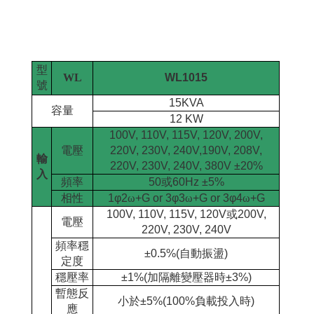
型
WL
WL1015
號
15KVA
容量
12 KW
100V, 110V, 115V, 120V, 200V,
電壓
220V, 230V, 240V,190V, 208V,
輸
220V, 230V, 240V, 380V ±20%
入
頻率
50
或
60Hz ±5%
相性
1
φ
2
ω
+G or 3
φ
3
ω
+G or 3
φ
4
ω
+G
100V, 110V, 115V, 120V
或
200V,
電壓
220V, 230V, 240V
頻率穩
±0.5%(
自動振盪
)
定度
穩壓率
±1%(
加隔離變壓器時
±3%)
暫態反
小於
±5%(100%
負載投入時
)
應