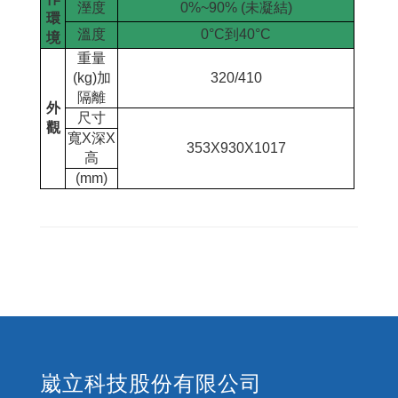
溼度
0%~90% (
未凝結
)
環
溫度
0°C
到
40°C
境
重量
(kg)
加
320/410
隔離
外
尺寸
觀
寬
X
深
X
353X930X1017
高
(mm)
崴立科技股份有限公司