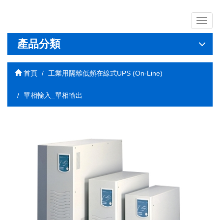
導
覽
列
產品分類
開
關
首頁
工業用隔離低頻在線式UPS (On-Line)
單相輸入_單相輸出