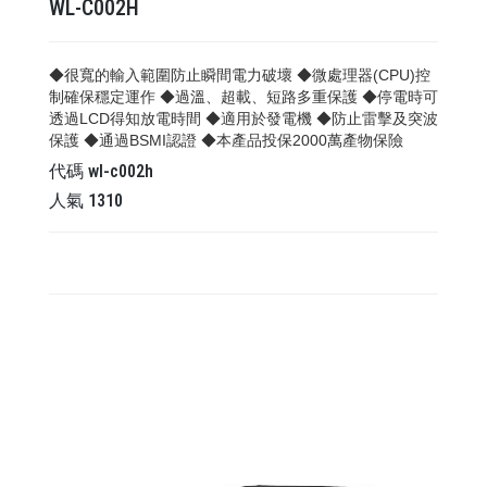
WL-C002H
◆很寬的輸入範圍防止瞬間電力破壞 ◆微處理器(CPU)控
制確保穩定運作 ◆過溫、超載、短路多重保護 ◆停電時可
透過LCD得知放電時間 ◆適用於發電機 ◆防止雷擊及突波
保護 ◆通過BSMI認證 ◆本產品投保2000萬產物保險
代碼
wl-c002h
人氣
1310