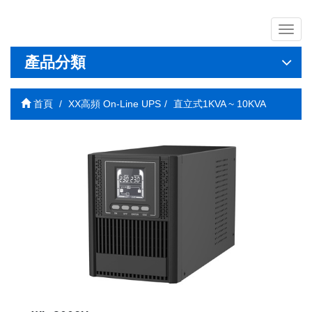
導
覽
列
產品分類
開
關
首頁
XX高頻 On-Line UPS
直立式1KVA ~ 10KVA